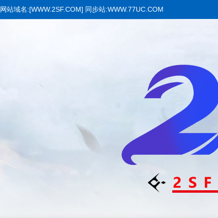
网站域名:[WWW.2SF.COM] 同步站:WWW.77UC.COM