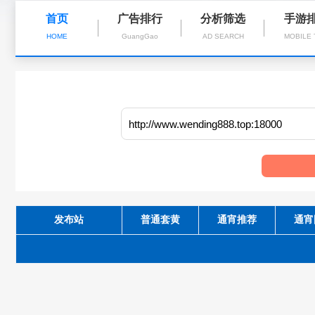
首页
广告排行
分析筛选
手游
HOME
GuangGao
AD SEARCH
MOBILE
发布站
普通套黄
通宵推荐
通宵