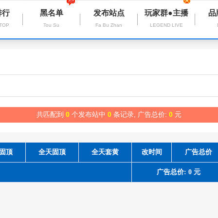
排行
黑名单
发布站点
玩家群●主播
品
 TOP
Tou Su
Fa Bu Zhan
LEGEND LIVE
共匹配到
0
个发布站中
0
条记录, 广告总价:
0
元
固顶
全天固顶
全天套黄
改时间
广告总价
广告总价: 0 元