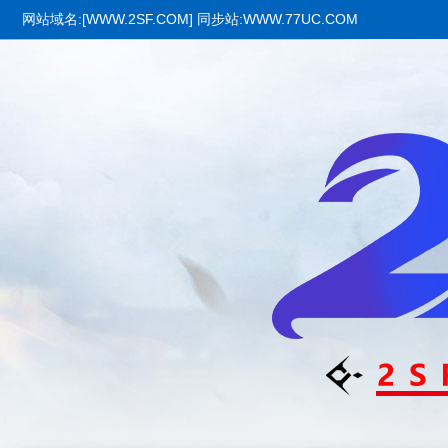
网站域名:[WWW.2SF.COM] 同步站:WWW.77UC.COM