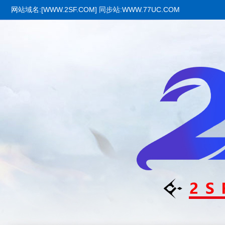
网站域名:[WWW.2SF.COM] 同步站:WWW.77UC.COM