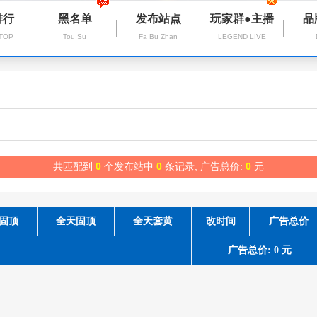
排行
黑名单
发布站点
玩家群●主播
品
 TOP
Tou Su
Fa Bu Zhan
LEGEND LIVE
共匹配到
0
个发布站中
0
条记录, 广告总价:
0
元
固顶
全天固顶
全天套黄
改时间
广告总价
广告总价: 0 元