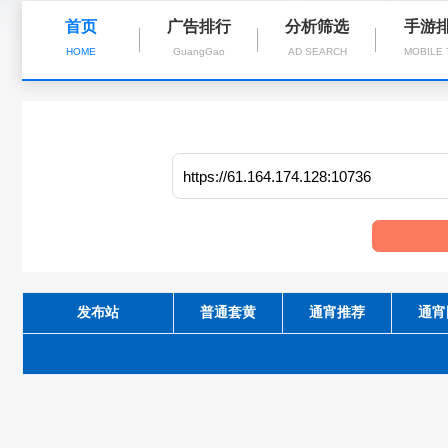
首页
广告排行
分析筛选
手游
HOME
GuangGao
AD SEARCH
MOBILE
发布站
普通套黄
通宵推荐
通宵