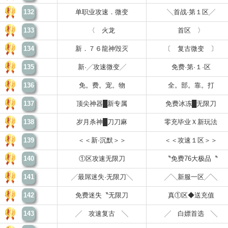
132
单职业攻速．微变
╲首战·第１区╱
133
〈 火龙
首区 〉
134
新．７６龍神毁灭
〔 复古微变 〕
135
新·╱攻速微变╱
免费·第·１·区
136
免。费。宠。物
全。部。靠。打
137
顶尖神器█新专属
免费冰冻█无限刀
138
岁月杀神█刀刀麻
零充毕业Ｘ新玩法
139
＜＜新·沉默＞＞
＜＜攻速１区＞＞
140
①区攻速无限刀
〝免费76大极品〝
141
╱最屌迷失·无限刀╲
╱╲新服一区╱╲
142
免费迷失〝无限刀
真①区◆送充值
143
╱ 攻速复古 ╲
╱ 白嫖首选 ╲