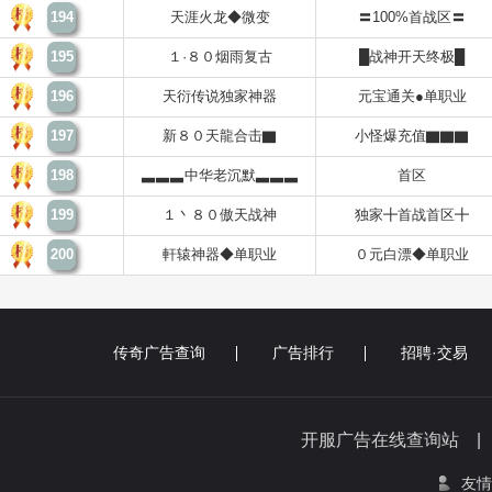
194
天涯火龙◆微变
〓100%首战区〓
195
１·８０烟雨复古
█战神开天终极█
196
天衍传说独家神器
元宝通关●单职业
197
新８０天龍合击▇
小怪爆充值▇▇▇
198
▃▃▃中华老沉默▃▃▃
首区
199
１丶８０傲天战神
独家╋首战首区╋
200
軒辕神器◆单职业
０元白漂◆单职业
传奇广告查询
广告排行
招聘·交易
开服广告在线查询站 
友情