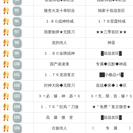
95
微变火龙╋单职业
独家╋首战首区
96
１·８０战神特戒
１·７８雷霆特戒
97
我要验牌★无限刀
★★三季首区★★
98
龙的传人
神器
99
１．８０金牌战神
█首战首区█
100
国产凌凌漆
专属◆沉默◆神器
101
１．７６龙游复古
██小极品+5█
102
封神大陆◆无限刀
首战◆第◆１◆区
103
Ｘ〃必．爆．神．器〃Ｘ
Ｘ〃无．限．首．爆〃Ｘ
104
１．７６＂狂风＂刀速
★＂免费＂复古微变★
105
高 爆 微 变
█首战首区█
106
古族传人
《 专 属 》