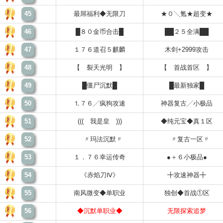
45
最屌福利◆无限刀
★０╲氪★超变★
46
█８０金币合击█
██２５全满██
47
１７６道召５麒麟
木剑+2999攻击
48
【 裂天光明 】
【 首战首区 】
49
█僵尸沉默█
█最新独家█
50
⒈７６╱疯狗攻速
神器复古╱小极品
51
((( 我是皇 )))
◆纯元宝◆真１区
52
〃玛法沉默〃
〃复古一区〃
53
１．７６幸运传奇
●＋６小极品●
54
《赤焰刀Ⅳ》
╋攻速神器╋
55
南风微变◆单职业
独创◆首战①区
56
◆沉默单职业◆
无限探索追梦