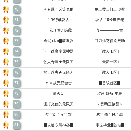
70
〃专属〃必爆充值
免﹏费﹏打﹏顶赞
71
176特戒复古
极品+10长期养老
72
一元顶赞无隐藏
复—————古
73
金马财神█暴爽版
刀刀爆充值送赞助
74
╲╱诛魔专属神器
〔散人１区〕
75
散人专属★无限刀
〔最新一区〕
76
散人迷失★无限刀
〔散人１区〕
77
８０战无双合击
█首战首区█
78
颠火２
攻速·好玩·单职
79
能打充值的无限刀
＜赞助直接领＞
80
梦﹌幻﹌沉﹌默
独﹌领﹌风﹌骚
81
█攻速专属神器█
零充毕业█首站█