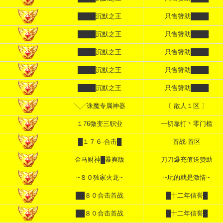
████沉默之王
只售赞助████
████沉默之王
只售赞助████
████沉默之王
只售赞助████
████沉默之王
只售赞助████
████沉默之王
只售赞助████
╲╱诛魔专属神器
〔 散人１区 〕
１76微变三职业
一切靠打丶零门槛
█１７６·合击█
首战·首区
金马财神█暴爽版
刀刀爆充值送赞助
~８０独家火龙~
~玩的就是激情~
██８０合击首战
█十二年信誉█
██８０合击首战
█十二年信誉█