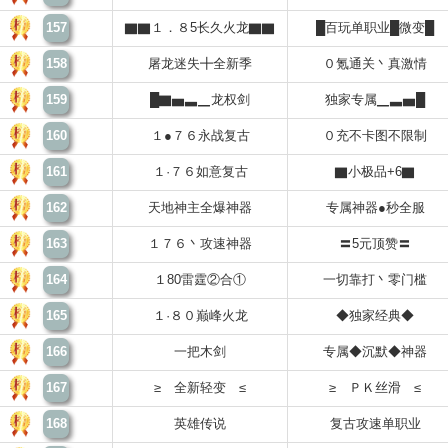
157
▇▇１．８5长久火龙▇▇
█百玩单职业█微变█
158
屠龙迷失╋全新季
０氪通关丶真激情
159
█▇▅▃▁龙权剑
独家专属▁▃▅█
160
１●７６永战复古
０充不卡图不限制
161
１·７６如意复古
▇小极品+6▇
162
天地神主全爆神器
专属神器●秒全服
163
１７６丶攻速神器
〓5元顶赞〓
164
１80雷霆②合①
一切靠打丶零门槛
165
１·８０巅峰火龙
◆独家经典◆
166
一把木剑
专属◆沉默◆神器
167
≥ 全新轻变 ≤
≥ ＰＫ丝滑 ≤
168
英雄传说
复古攻速单职业