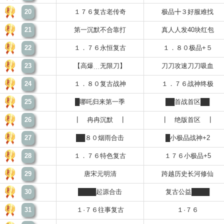
20
１７６复古老传奇
极品╋３好服难找
21
第一沉默不合靠打
真人人发40块红包
22
１．７６永恒复古
１．８０极品+５
23
【高爆﹍无限刀】
刀刀攻速刀刀吸血
24
１．８０复古战神
１．７６战神终极
25
█哪吒归来第一季
██首战首区██
26
┃ 冉冉沉默 ┃
┃ 绝版首区 ┃
27
██８０烟雨合击
█小极品战神+2
28
１．７６特色复古
１７６小极品+5
29
唐宋元明清
跨越历史长河修仙
30
████起源合击
复古公益████
31
１·７６往事复古
１·７６