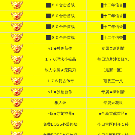
██８０合击首战
█十二年信誉█
██８０合击首战
█十二年信誉█
██８０合击首战
█十二年信誉█
██８０合击首战
█十二年信誉█
v1f◆独创新作
专属〓新剧情
１７６玛法小极品
每日追梦沙奖紅包
散人专属★无限刀
〔最新一区〕
１７６复古传奇
顶赞三十八
v1f◆独创新作
专属〓新剧情
狠人录
专属天花板
正版●寻龙神器●
●全新首战首区●
免费BOSS必爆终极
今日首区刚开１秒