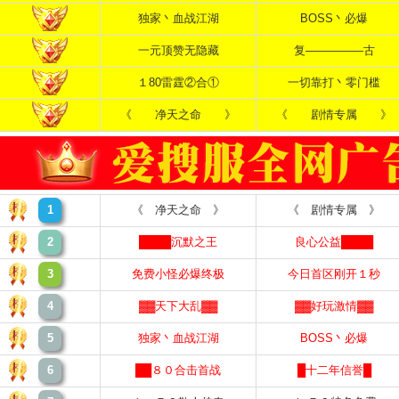
独家丶血战江湖
BOSS丶必爆
一元顶赞无隐藏
复—————古
１80雷霆②合①
一切靠打丶零门槛
《 净天之命 》
《 剧情专属 》
1
《 净天之命 》
《 剧情专属 》
2
████沉默之王
良心公益████
3
免费小怪必爆终极
今日首区刚开１秒
4
▓▓天下大乱▓▓
▓▓好玩激情▓▓
5
独家丶血战江湖
BOSS丶必爆
6
██８０合击首战
█十二年信誉█