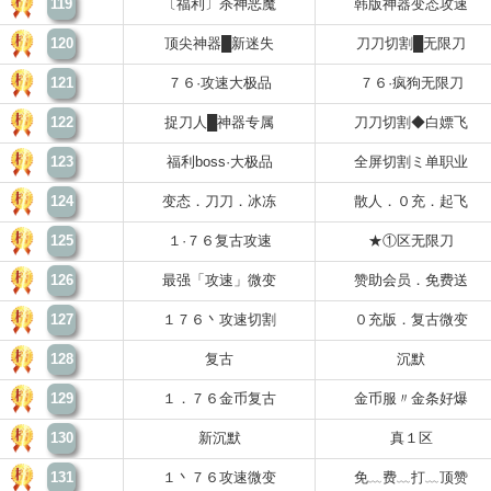
119
〔福利〕杀神恶魔
韩版神器变态攻速
120
顶尖神器█新迷失
刀刀切割█无限刀
121
７６·攻速大极品
７６·疯狗无限刀
122
捉刀人█神器专属
刀刀切割◆白嫖飞
123
福利boss·大极品
全屏切割ミ单职业
124
变态．刀刀．冰冻
散人．０充．起飞
125
１·７６复古攻速
★①区无限刀
126
最强「攻速」微变
赞助会员．免费送
127
１７６丶攻速切割
０充版．复古微变
128
复古
沉默
129
１．７６金币复古
金币服〃金条好爆
130
新沉默
真１区
131
１丶７６攻速微变
免﹏费﹏打﹏顶赞