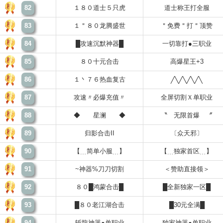
82
１８０道士５只虎
道士称王打全服
83
１＂８０龙腾盛世
＂免费＂打＂顶赞
84
█攻速沉默神器█
一切靠打●三职业
85
８０十元合击
高爆星王+3
86
１丶７６热血复古
╱╲╱╲╱╲╱╲
87
攻速〃必爆充值〃
全屏切割Ｘ单职业
88
◆ 星澜 ◆
〝 无限首爆 〞
89
归影合击II
〔众天邪〕
90
【﹍简单小服﹍】
【﹍独家首区﹍】
91
~神器%刀刀切割
＜赞助直接领＞
92
８０█鸿蒙合击█
█全新独家一区█
93
█８０老江湖合击
█30元全满█
94
斩龍神器●单职业
独家神器●单职业