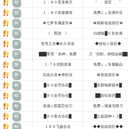
32
１．８０苍龙奉天
“ 首区 ”
33
１．８０攻速微变
免费∠→全满毕业
34
〓七界专属迷失〓
〓独家首战首区〓
35
《 西游 》
白嫖版█０充全满
36
苍穹之光◆长久倍攻
◆首站☆首区◆
37
███零茺「杀神」免费
刀「切割」秒怪如麻██
38
１·７６切割攻速
免费∠→专属极品
39
百战火龙★单职业
〓首战首区〓
40
█８０金币合击█
█全新独家版本█
41
█８０金币合击█
██首站首区██
42
攻速∠雷霆②合①
免费→满速无限刀
43
█８０复古合击█
█公益战神＋３█
44
１８０飞扬合击
◆◆首战首区◆◆