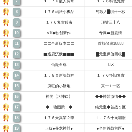
7
１．７６散人传奇
１.７６特色免费
8
１７６玛法小极品
纯散人█刚开一秒
9
１７６复古传奇
顶赞三十八
10
v1f◆独创新作
专属〓新剧情
11
〓〓全新版本〓〓
首战保底18888
12
▇逐鹿沉默▇▇▇
█元宝保值回收█
13
仙魔至尊
⒈区
14
１．８０新版战神
１·７６怀旧复古
15
疯狂的小钢炮
真━１━区
16
神灵【洛神诀】
◆◆神器激情◆◆
17
◆ 狼图腾 ◆
纯元宝◆首战１区
18
１７６天真第２季
１．７６十元霸服
19
正版●寻龙神器●
●全新首战首区●