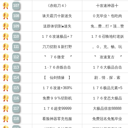
107
《赤焰刀４》
╋攻速神器╋
108
诛天霸刃╋新迷失
０充毕业丶包吃肉
109
送群体切割●迷失
免﹏费﹏打〃顶﹏赞
110
１７６攻速极品+７
１７６召唤地钉老妖
111
刀刀切割＄新打野
。０。充。畅。玩
112
〝 ７６微变 〞
〝 攻速复古 〞
113
１·７６赤炼合击
１７６大极品合击
114
【 仙剑情缘 】
剧．情．探．索
115
１７６攻速+369%
１７６极品元素+5
116
免费９９%切割机
１７６变态大极品
117
１７６超变99999
大极品倍攻88888
118
看脸神器零充包服
免费冠名免氪毕业