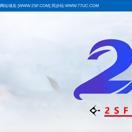
网站域名:[WWW.2SF.COM] 同步站:WWW.77UC.COM