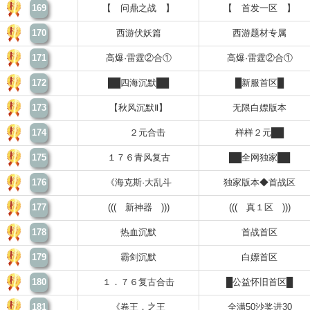
169
【 问鼎之战 】
【 首发一区 】
170
西游伏妖篇
西游题材专属
171
高爆·雷霆②合①
高爆·雷霆②合①
172
██四海沉默██
█新服首区█
173
【秋风沉默Ⅱ】
无限白嫖版本
174
２元合击
样样２元██
175
１７６青风复古
██全网独家██
176
《海克斯·大乱斗
独家版本◆首战区
177
((( 新神器 )))
((( 真１区 )))
178
热血沉默
首战首区
179
霸剑沉默
白嫖首区
180
１．７６复古合击
█公益怀旧首区█
181
《卷王．之王
全满50沙奖进30