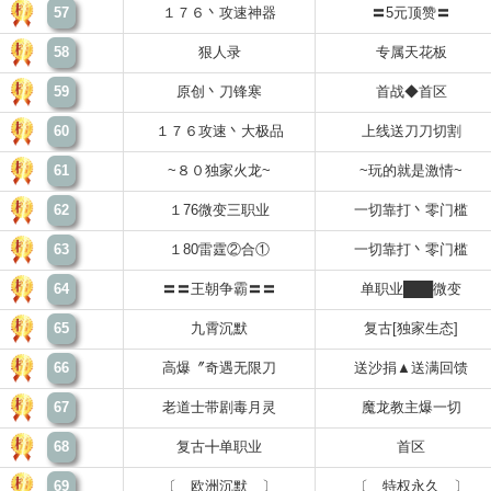
57
１７６丶攻速神器
〓5元顶赞〓
58
狠人录
专属天花板
59
原创丶刀锋寒
首战◆首区
60
１７６攻速丶大极品
上线送刀刀切割
61
~８０独家火龙~
~玩的就是激情~
62
１76微变三职业
一切靠打丶零门槛
63
１80雷霆②合①
一切靠打丶零门槛
64
〓〓王朝争霸〓〓
单职业███微变
65
九霄沉默
复古[独家生态]
66
高爆〞奇遇无限刀
送沙捐▲送满回馈
67
老道士带剧毒月灵
魔龙教主爆一切
68
复古╋单职业
首区
69
〔 欧洲沉默 〕
〔 特权永久 〕