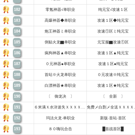
182
零氪神器√单职业
纯元宝√攻速１区
183
高爆神器◆单职业
攻速１区◆纯元宝
184
炮王神器ミ单职业
攻速①区ミ纯元宝
185
倒贴火龙▇单职业
元宝服▇攻速①区
186
疯狗神器▲单职业
攻速１区▲纯元宝
187
０元神器●单职业
攻速１区●纯元宝
188
首站※火龙单职业
０元攻速※纯元宝
189
白漂神器★单职业
攻速１区★纯元宝
190
〔 御龙决 〕
〔 全新 〕
191
６米满Ｘ水浒迷失ＸＸＸＸＸＸＸＸＸ
免费メ白剽
192
玛法火龙·单职业
新版·首站·首区
193
８０嗨玩合击
█首战首区█