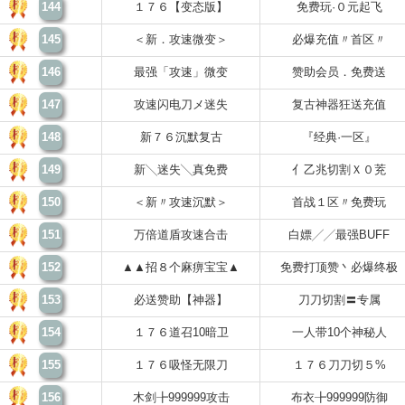
144
１７６【变态版】
免费玩·０元起飞
145
＜新．攻速微变＞
必爆充值〃首区〃
146
最强「攻速」微变
赞助会员．免费送
147
攻速闪电刀メ迷失
复古神器狂送充值
148
新７６沉默复古
『经典·一区』
149
新╲迷失╲真免费
亻乙兆切割Ｘ０茺
150
＜新〃攻速沉默＞
首战１区〃免费玩
151
万倍道盾攻速合击
白嫖╱╱最强BUFF
152
▲▲招８个麻痹宝宝▲
免费打顶赞丶必爆终极
153
必送赞助【神器】
刀刀切割〓专属
154
１７６道召10暗卫
一人带10个神秘人
155
１７６吸怪无限刀
１７６刀刀切５%
156
木剑╊999999攻击
布衣╊999999防御